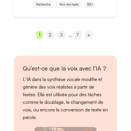
Recherche
Voix vers texte
SEO
1
2
3
...
7
»
Qu’est-ce que la voix avec l’IA ?
L
‘
IA dans la synthèse vocale modifie et
génère des
voix réalistes
à partir de
textes. Elle est utilisée pour des tâches
comme le
doublage
, le
changement de
voix
, ou encore la
conversion de texte en
parole
.