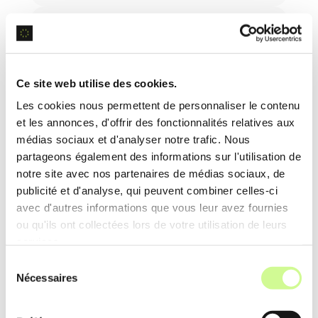
Texte en parole
Ce site web utilise des cookies.
Cas concrets d’utilisation des IA
Les cookies nous permettent de personnaliser le contenu
en voix
et les annonces, d'offrir des fonctionnalités relatives aux
médias sociaux et d'analyser notre trafic. Nous
L’intelligence artificielle dans le domaine de la
partageons également des informations sur l'utilisation de
voix
révolutionne les interactions humaines
notre site avec nos partenaires de médias sociaux, de
publicité et d'analyse, qui peuvent combiner celles-ci
en améliorant la
qualité
et l’
automatisation
des
avec d'autres informations que vous leur avez fournies
voix synthétiques. Les cas suivants montrent
ou qu'ils ont collectées lors de votre utilisation de leurs
comment ces technologies impactent divers
services.
secteurs.
Sélection
Nécessaires
du
consentement
Doublage automatisé pour films