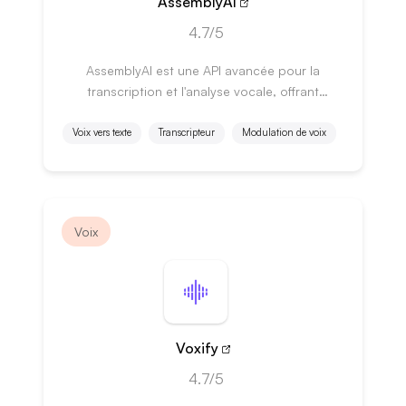
AssemblyAI
4.7/5
AssemblyAI est une API avancée pour la
transcription et l'analyse vocale, offrant
précision et fonctionnalités innovantes.
Voix vers texte
Transcripteur
Modulation de voix
Voix
Voxify
4.7/5