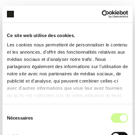
L’IA dans l’audio transforme plusieurs
secteurs en
automatisant
des tâches et en
améliorant la
qualité sonore
. Les exemples
Ce site web utilise des cookies.
suivants illustrent l’impact de cette
Les cookies nous permettent de personnaliser le contenu
technologie dans diverses industries, mettant
et les annonces, d'offrir des fonctionnalités relatives aux
en avant des
applications pratiques
et
médias sociaux et d'analyser notre trafic. Nous
concrètes.
partageons également des informations sur l'utilisation de
notre site avec nos partenaires de médias sociaux, de
publicité et d'analyse, qui peuvent combiner celles-ci
avec d'autres informations que vous leur avez fournies
Correction audio automatisée
ou qu'ils ont collectées lors de votre utilisation de leurs
pour les podcasts
services.
Sélection
L’IA est utilisée pour
corriger
Nécessaires
du
automatiquement les imperfections
consentement
audio
, telles que les
bruits de fond
,