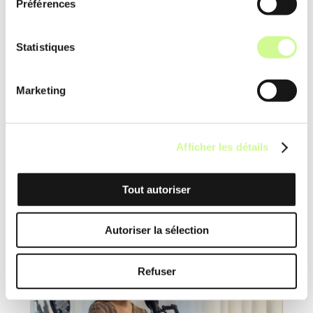
Préférences
les
distorsions
et les
fluctuations de
volume
. Cela permet une
post-
Statistiques
production
plus rapide et de
meilleure qualité.
Marketing
Descript
utilise une IA qui
transforme l’audio en texte,
Afficher les détails
facilitant la
correction
et l’
édition
rapide des podcasts
, optimisant
Tout autoriser
ainsi la
qualité sonore
.
Autoriser la sélection
Refuser