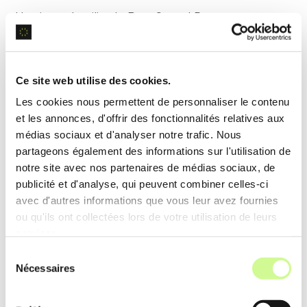
Un site web utilise le
PageSpeed Booster
pour
réduire le temps de chargement de ses pages,
améliorant ainsi l’
expérience utilisateur
et le
classement SEO
.
Ce site web utilise des cookies.
Les cookies nous permettent de personnaliser le contenu
et les annonces, d'offrir des fonctionnalités relatives aux
Optimisation SEO intégrée
médias sociaux et d'analyser notre trafic. Nous
partageons également des informations sur l'utilisation de
L’outil d’
optimisation SEO
analyse et améliore le
notre site avec nos partenaires de médias sociaux, de
contenu pour mieux répondre aux critères des
publicité et d'analyse, qui peuvent combiner celles-ci
moteurs de recherche. Il propose des
avec d'autres informations que vous leur avez fournies
ou qu'ils ont collectées lors de votre utilisation de leurs
recommandations basées sur l’analyse des mots-
services.
clés et des performances.
Sélection
Nécessaires
du
Exemple d’utilisation
consentement
Un blogueur optimise ses articles via l’outil
SEO