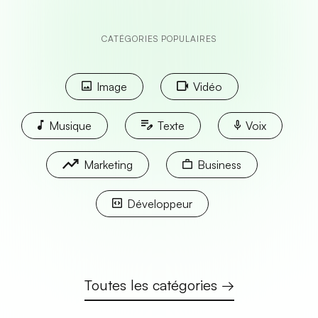
CATÉGORIES POPULAIRES
Image
Vidéo
Musique
Texte
Voix
Marketing
Business
Développeur
Toutes les catégories →