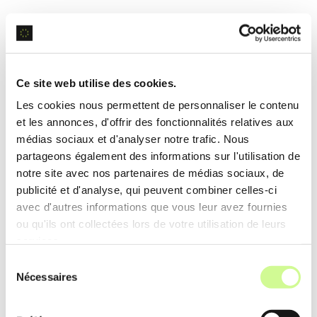
Exemple d’utilisation
Un
chercheur
utilise l’outil pour trouver des articles
scientifiques pertinents, améliorant ainsi la
qualité
et
Ce site web utilise des cookies.
la fiabilité de son état de l’art en quelques clics.
Les cookies nous permettent de personnaliser le contenu
et les annonces, d'offrir des fonctionnalités relatives aux
Génération automatique de citations
médias sociaux et d'analyser notre trafic. Nous
partageons également des informations sur l'utilisation de
AcademicHelp AI Writer crée des
citations
notre site avec nos partenaires de médias sociaux, de
automatiques
en formats MLA et APA, simplifiant
publicité et d'analyse, qui peuvent combiner celles-ci
avec d'autres informations que vous leur avez fournies
le processus de citation et réduisant les erreurs de
ou qu'ils ont collectées lors de votre utilisation de leurs
formatage.
services.
Sélection
Exemple d’utilisation
Nécessaires
du
Un
journaliste
intègre rapidement des
références
consentement