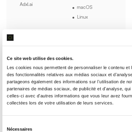
Adxl.ai
macOS
Linux
Mobile
Android
iOS
Ce site web utilise des cookies.
Les cookies nous permettent de personnaliser le contenu et l
des fonctionnalités relatives aux médias sociaux et d'analyse
Tableau des prix
partageons également des informations sur l'utilisation de no
partenaires de médias sociaux, de publicité et d'analyse, qu
celles-ci avec d'autres informations que vous leur avez fourni
collectées lors de votre utilisation de leurs services.
Cette section compare de manière concise les
options tarifaires de Adxl.ai pour vous aider à
choisir le plan le plus adapté à vos besoins.
Sélection
Nécessaires
du