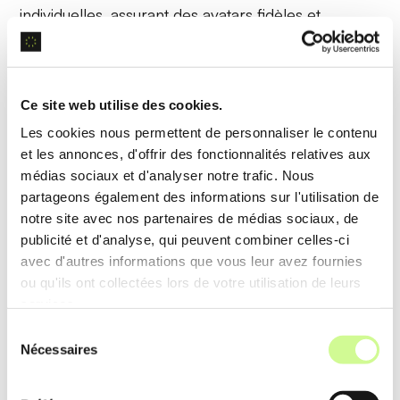
individuelles, assurant des avatars fidèles et
détaillés.
Exemple d’utilisation
Ce site web utilise des cookies.
Les photos de divers angles sont analysées pour
Les cookies nous permettent de personnaliser le contenu
générer un avatar de pharaon fidèle à l’apparence
et les annonces, d'offrir des fonctionnalités relatives aux
de l’utilisateur à l’époque égyptienne.
médias sociaux et d'analyser notre trafic. Nous
partageons également des informations sur l'utilisation de
notre site avec nos partenaires de médias sociaux, de
Analyse de données
publicité et d'analyse, qui peuvent combiner celles-ci
avec d'autres informations que vous leur avez fournies
AI Time Machine intègre l’
analyse de données
ou qu'ils ont collectées lors de votre utilisation de leurs
services.
pour améliorer la précision des résultats, en
étudiant les caractéristiques faciales et les ajustant
Sélection
Nécessaires
du
selon les contextes historiques.
consentement