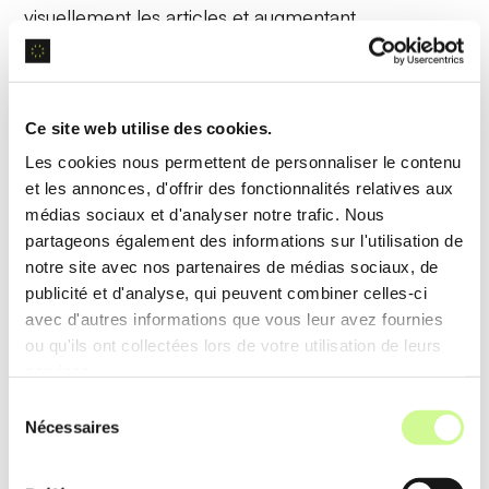
visuellement les articles et augmentant
l’engagement des lecteurs.
Exemple d’utilisation
Ce site web utilise des cookies.
Un blogueur utilise Aiseo pour ajouter des
images
Les cookies nous permettent de personnaliser le contenu
de haute qualité
correspondant au thème de
et les annonces, d'offrir des fonctionnalités relatives aux
chaque article, augmentant ainsi l’attrait visuel de
médias sociaux et d'analyser notre trafic. Nous
partageons également des informations sur l'utilisation de
son blog.
notre site avec nos partenaires de médias sociaux, de
publicité et d'analyse, qui peuvent combiner celles-ci
Analyse de données
avec d'autres informations que vous leur avez fournies
ou qu'ils ont collectées lors de votre utilisation de leurs
L’
analyse de données
d’Aiseo identifie les
services.
tendances de mots-clés, évalue la performance
Sélection
Nécessaires
du
du contenu et propose des améliorations,
consentement
optimisant la stratégie de création de contenu à