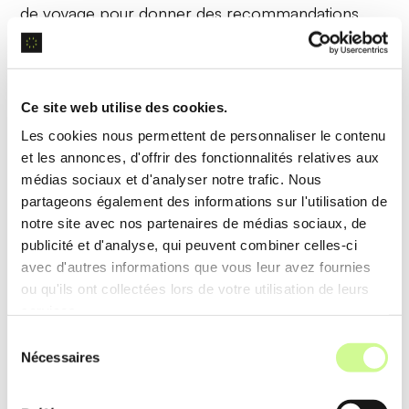
de voyage pour donner des recommandations
précises et pertinentes.
Exemple d’utilisation
Ce site web utilise des cookies.
L’application propose des hôtels hautement notés
Les cookies nous permettent de personnaliser le contenu
à Paris en analysant des milliers d’avis et
données
et les annonces, d'offrir des fonctionnalités relatives aux
de réservation
passées, assurant des séjours de
médias sociaux et d'analyser notre trafic. Nous
partageons également des informations sur l'utilisation de
qualité.
notre site avec nos partenaires de médias sociaux, de
publicité et d'analyse, qui peuvent combiner celles-ci
Traitement automatisé des itinéraires
avec d'autres informations que vous leur avez fournies
ou qu'ils ont collectées lors de votre utilisation de leurs
Grâce au
traitement automatisé
, Ask Layla organise
services.
des itinéraires complets en quelques secondes,
Sélection
Nécessaires
du
économisant le temps des utilisateurs tout en
consentement
optimisant chaque étape du voyage.