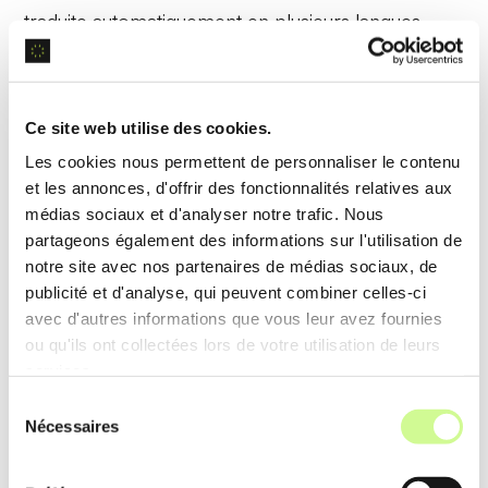
traduite automatiquement en plusieurs langues
pour une meilleure compréhension transversale.
Annotations Vidéo
Ce site web utilise des cookies.
Les cookies nous permettent de personnaliser le contenu
Cette fonctionnalité permet d’ajouter des
et les annonces, d'offrir des fonctionnalités relatives aux
annotations en direct
sur les enregistrements
médias sociaux et d'analyser notre trafic. Nous
partageons également des informations sur l'utilisation de
vidéo, facilitant la clarification et les points
notre site avec nos partenaires de médias sociaux, de
d’attention pendant les présentations.
publicité et d'analyse, qui peuvent combiner celles-ci
avec d'autres informations que vous leur avez fournies
Exemple d’utilisation
ou qu'ils ont collectées lors de votre utilisation de leurs
services.
Lors d’un tutoriel en ligne, l’instructeur peut insérer
Sélection
des
annotations
pour souligner des étapes
Nécessaires
du
cruciales, rendant la vidéo plus interactive et
consentement
informative.