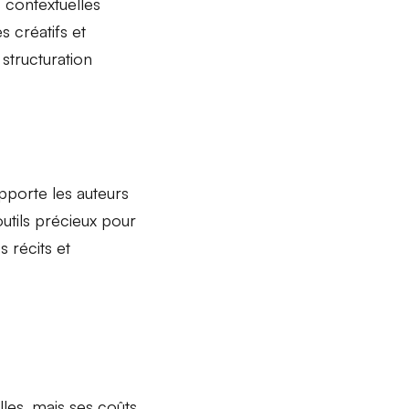
 contextuelles
s créatifs
et
structuration
supporte les auteurs
outils précieux pour
s récits et
lles
, mais ses
coûts