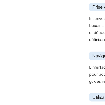
Prise 
Inscrive
besoins
et
découv
définissa
Naviga
L’interf
pour ac
guides i
Utilis