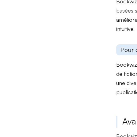
Bookwiz
basées su
améliore
intuitive.
Pour 
Bookwiz 
de ficti
une diver
publicati
Ava
Bookwiz