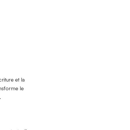
criture et la
nsforme le
.