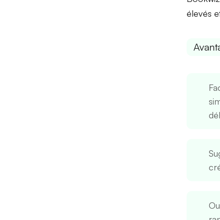
élevés
e
Avant
Fac
si
dé
Su
cré
Out
rap