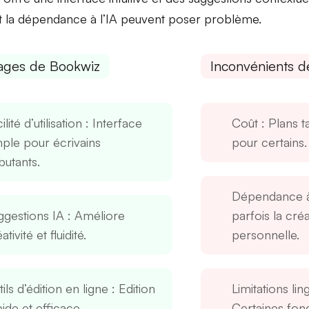
t la
dépendance à l’IA
peuvent poser problème.
ages de Bookwiz
Inconvénients d
ilité d’utilisation
: Interface
Coût
: Plans t
mple pour écrivains
pour certains.
butants.
Dépendance à
ggestions IA
: Améliore
parfois la créa
ativité et fluidité.
personnelle.
ils d’édition en ligne
: Edition
Limitations lin
ide et efficace.
Certaines fonc