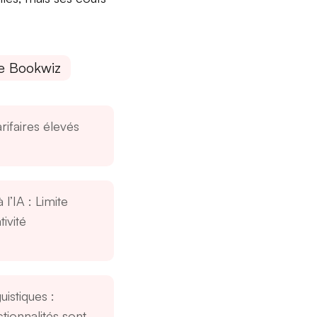
e Bookwiz
arifaires élevés
 l’IA
: Limite
tivité
guistiques
:
tionnalités sont