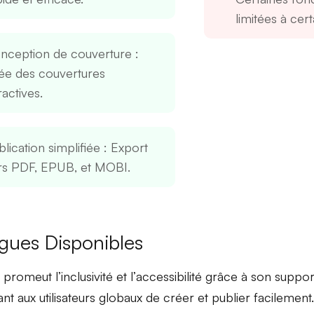
limitées à cer
nception de couverture
:
ée des couvertures
ractives.
lication simplifiée
: Export
rs PDF, EPUB, et MOBI.
gues Disponibles
 promeut l’
inclusivité
et l’
accessibilité
grâce à son support
nt aux utilisateurs globaux de créer et publier facilement.