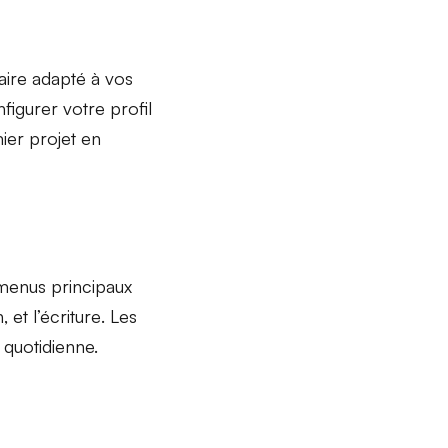
faire adapté à vos
figurer votre profil
er projet en
menus principaux
n
, et
l’écriture
. Les
n quotidienne.