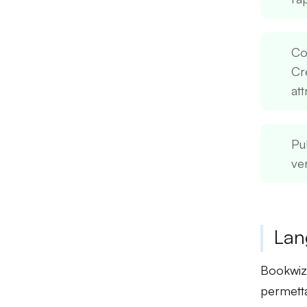
Co
Cr
att
Pub
ve
Lan
Bookwiz
permetta