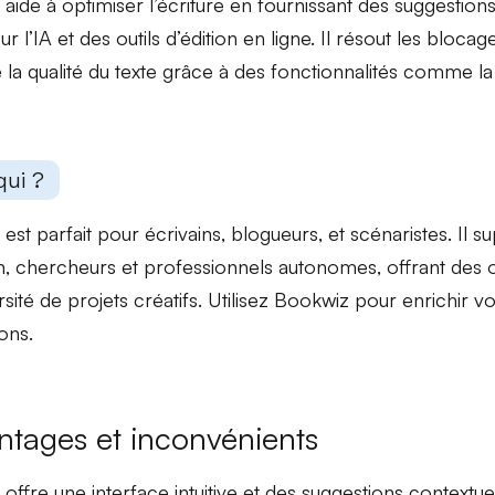
 aide à
optimiser l’écriture
en fournissant des suggestions
r l’IA et des outils d’édition en ligne. Il
résout les blocage
 la qualité du texte grâce à des fonctionnalités comme la 
qui ?
est parfait pour
écrivains
, blogueurs, et
scénaristes
. Il 
on, chercheurs et
professionnels autonomes
, offrant des 
sité de projets créatifs. Utilisez Bookwiz pour enrichir vo
ons.
ntages et inconvénients
 offre une
interface intuitive
et des
suggestions contextue