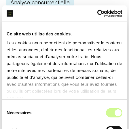
Analyse concurrentielle
L’outil effectue une
analyse approfondie des
concurrents
en comparant leurs stratégies SEO
avec les vôtres, aidant à identifier des opportunités
Ce site web utilise des cookies.
d’amélioration.
Les cookies nous permettent de personnaliser le contenu
et les annonces, d'offrir des fonctionnalités relatives aux
Exemple d’utilisation
médias sociaux et d'analyser notre trafic. Nous
partageons également des informations sur l'utilisation de
Une PME utilise l’
analyse concurrentielle
de
notre site avec nos partenaires de médias sociaux, de
CanIRank pour comprendre pourquoi ses
publicité et d'analyse, qui peuvent combiner celles-ci
avec d'autres informations que vous leur avez fournies
concurrents se classent mieux, et ajuste ses
ou qu'ils ont collectées lors de votre utilisation de leurs
propres stratégies en conséquence.
services.
Sélection
Recherche de mots-clés
Nécessaires
du
consentement
CanIRank réalise un
traitement automatisé
pour