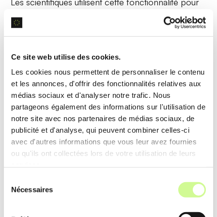
Les scientifiques utilisent cette fonctionnalité pour
visualiser les résultats
de leurs modèles de
prédiction, facilitant l’interprétation et les prises de
décision.
Ce site web utilise des cookies.
Les cookies nous permettent de personnaliser le contenu
Analyse de données
et les annonces, d'offrir des fonctionnalités relatives aux
médias sociaux et d'analyser notre trafic. Nous
Censius offre une
analyse de données
partageons également des informations sur l'utilisation de
sophistiquée, utilisant des
algorithmes de machine
notre site avec nos partenaires de médias sociaux, de
publicité et d'analyse, qui peuvent combiner celles-ci
learning
pour examiner des ensembles de
avec d'autres informations que vous leur avez fournies
données massifs, détecter des motifs et fournir
ou qu'ils ont collectées lors de votre utilisation de leurs
des insights en temps réel.
services.
Sélection
Exemple d’utilisation
Nécessaires
du
Les équipes financières utilisent cette analyse pour
consentement