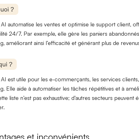
uoi ?
 AI automatise les
ventes
et optimise le
support client
, o
ilité 24/7. Par exemple, elle gère les
paniers abandonné
ng
, améliorant ainsi l’efficacité et générant plus de revenu
qui ?
AI est utile pour les
e-commerçants
, les
services clients
ng
. Elle aide à automatiser les tâches répétitives et à amé
Cette liste n’est pas exhaustive; d’autres secteurs peuvent
r.
ntages et inconvénients