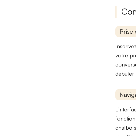
Com
Prise 
Inscrive
votre
pr
conversa
débuter 
Naviga
L’interf
fonction
chatbot