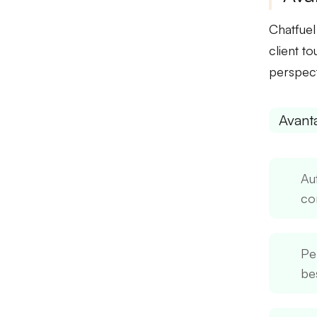
Chatfuel
client t
perspecti
Avant
Au
con
Pe
bes