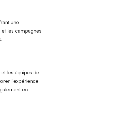
ffrant une
s
et les
campagnes
s.
, et les équipes de
liorer l’expérience
 également en