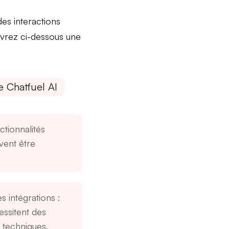
des interactions
vrez ci-dessous une
e Chatfuel AI
ctionnalités
ent être
s intégrations
:
essitent des
 techniques.