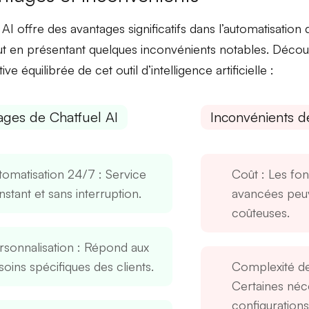
 AI offre des
avantages significatifs
dans l’automatisation 
out en présentant quelques
inconvénients notables
. Décou
ve équilibrée de cet outil d’intelligence artificielle :
ages de Chatfuel AI
Inconvénients d
tomatisation 24/7
: Service
Coût
: Les fon
stant et sans interruption.
avancées peuv
coûteuses.
rsonnalisation
: Répond aux
oins spécifiques des clients.
Complexité de
Certaines néc
configurations