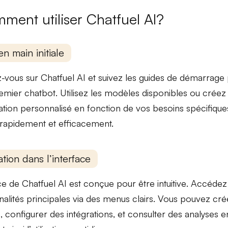
ment utiliser Chatfuel AI?
en main initiale
z-vous sur Chatfuel AI et suivez les
guides de démarrage
emier chatbot
. Utilisez les
modèles disponibles
ou créez
tion personnalisé
en fonction de vos besoins spécifique
rapidement et efficacement.
tion dans l’interface
ace de Chatfuel AI est conçue pour être
intuitive
. Accédez
nalités principales via des
menus clairs
. Vous pouvez crée
s
, configurer des
intégrations
, et consulter des
analyses
en