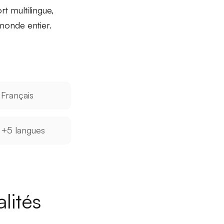
t multilingue,
monde entier.
Français
+5 langues
lités