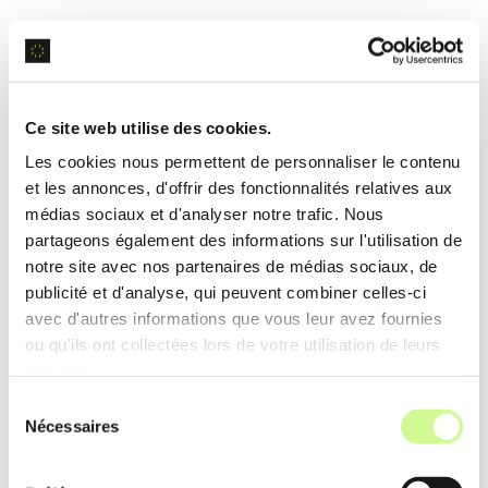
Génération d’Image
Grâce à la
génération d’image
IA, ChatInsight peut
Ce site web utilise des cookies.
créer des visuels à partir de descriptions textuelles,
Les cookies nous permettent de personnaliser le contenu
améliorant ainsi la communication visuelle.
et les annonces, d'offrir des fonctionnalités relatives aux
médias sociaux et d'analyser notre trafic. Nous
Exemple d’utilisation
partageons également des informations sur l'utilisation de
notre site avec nos partenaires de médias sociaux, de
Génération automatique de graphiques explicatifs
publicité et d'analyse, qui peuvent combiner celles-ci
pour les rapports marketing à partir de données
avec d'autres informations que vous leur avez fournies
textuelles fournies par les utilisateurs.
ou qu'ils ont collectées lors de votre utilisation de leurs
services.
Sélection
Analyse de Données
Nécessaires
du
consentement
ChatInsight excelle dans l’
analyse de données
,