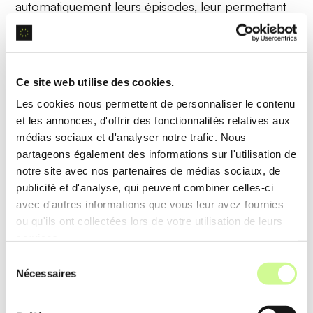
automatiquement leurs épisodes, leur permettant
de générer rapidement des
extraits
optimisés pour
les réseaux sociaux.
Ce site web utilise des cookies.
Segmentation intelligente
Les cookies nous permettent de personnaliser le contenu
et les annonces, d'offrir des fonctionnalités relatives aux
La fonctionnalité analyse les
transcriptions
pour
médias sociaux et d'analyser notre trafic. Nous
identifier des
segments pertinents
, en découpant
partageons également des informations sur l'utilisation de
notre site avec nos partenaires de médias sociaux, de
des vidéos longues en clips courts, parfaits pour le
publicité et d'analyse, qui peuvent combiner celles-ci
partage.
avec d'autres informations que vous leur avez fournies
ou qu'ils ont collectées lors de votre utilisation de leurs
Exemple d’utilisation
services.
Les interviews sont segmentées en moments clés,
Sélection
Nécessaires
rendant les discussions plus accessibles et
du
consentement
engagent davantage l’audience par des
snippets