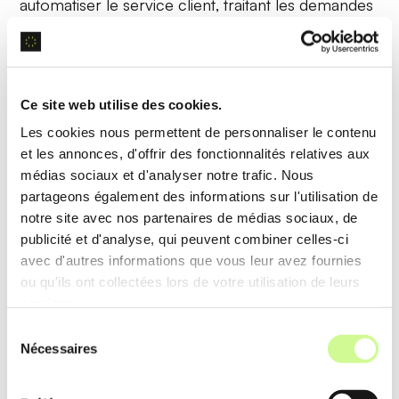
automatiser le service client
, traitant les demandes
courantes sans intervention humaine, améliorant
ainsi la réactivité et réduisant les temps d’attente.
Ce site web utilise des cookies.
Génération d’image
Les cookies nous permettent de personnaliser le contenu
et les annonces, d'offrir des fonctionnalités relatives aux
Continual peut générer des
images de haute
médias sociaux et d'analyser notre trafic. Nous
qualité
en utilisant des modèles de machines
partageons également des informations sur l'utilisation de
apprenants, permettant la création de visuels
notre site avec nos partenaires de médias sociaux, de
publicité et d'analyse, qui peuvent combiner celles-ci
précis et personnalisés en fonction des besoins
avec d'autres informations que vous leur avez fournies
spécifiques des utilisateurs.
ou qu'ils ont collectées lors de votre utilisation de leurs
services.
Exemple d’utilisation
Sélection
Un site e-commerce peut s’appuyer sur cette
Nécessaires
du
consentement
fonctionnalité pour
créer des images de produits