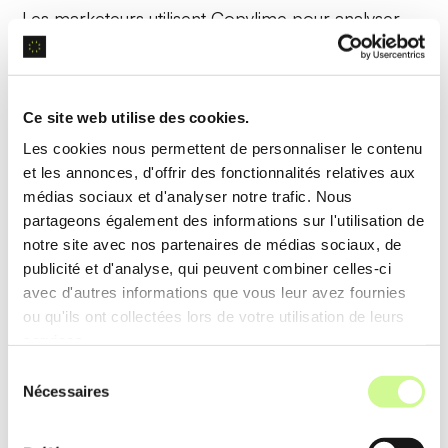
Les marketeurs utilisent Copylime pour analyser
les performances des campagnes et ajuster leurs
stratégies
en temps réel
.
Ce site web utilise des cookies.
Génération d’Image
Les cookies nous permettent de personnaliser le contenu
et les annonces, d'offrir des fonctionnalités relatives aux
La
génération d’image
permet de créer des visuels
médias sociaux et d'analyser notre trafic. Nous
partageons également des informations sur l'utilisation de
percutants intégrés aux contenus écrits, améliorant
notre site avec nos partenaires de médias sociaux, de
l’engagement utilisateur.
publicité et d'analyse, qui peuvent combiner celles-ci
avec d'autres informations que vous leur avez fournies
Exemple d’utilisation
ou qu'ils ont collectées lors de votre utilisation de leurs
services.
Un entrepreneur utilise Copylime pour ajouter des
Sélection
infographies
et des visuels à sa présentation de
Nécessaires
du
business plan, rendant le tout plus attrayant.
consentement