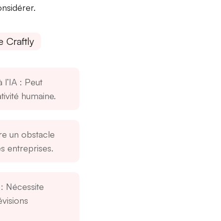
onsidérer.
 Craftly
 l’IA
: Peut
ativité humaine.
re un obstacle
es entreprises.
: Nécessite
évisions