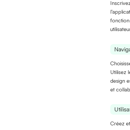
Inscrivez
l’applica
fonction
utilisat
Naviga
Choisiss
Utilisez 
design es
et
colla
Utilis
Créez et