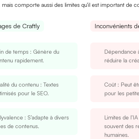
, mais comporte aussi des
limites
qu’il est important de c
ages de Craftly
Inconvénients de
in de temps
: Génère du
Dépendance à
ntenu rapidement.
réduire la cré
alité du contenu
: Textes
Coût
: Peut êt
timisés pour le SEO.
pour les petit
lyvalence
: S’adapte à divers
Limites de l’IA
pes de contenus.
souvent des r
humaines.