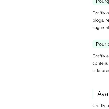
Pourq
Craftly 
blogs, ré
augmenta
Pour 
Craftly 
contenu 
aide pré
Ava
Craftly 