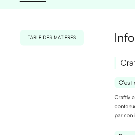
Inf
TABLE DES MATIÈRES
Craf
C’est 
Craftly 
contenus 
par son