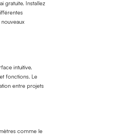
i gratuite. Installez
ifférentes
x nouveaux
face intuitive.
et fonctions. Le
gation entre
projets
ramètres comme le