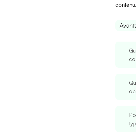
contenu
Avant
Ga
co
Qu
op
Po
ty