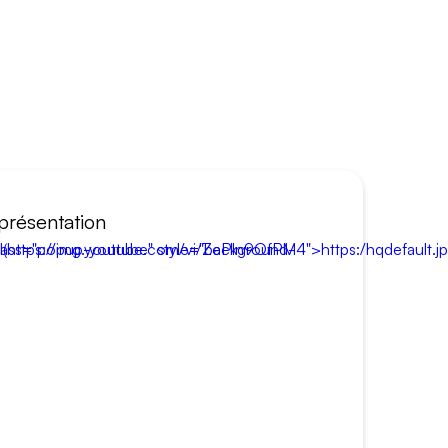
présentation
="popup-youtube" style="background-image:url(https://img.youtube.com/vi/ZePIn9OfPM4">https:/hqdefault