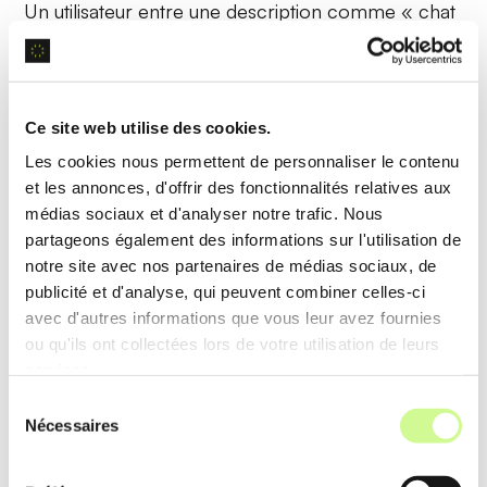
Un utilisateur entre une description comme « chat
sur un canapé » et reçoit en quelques secondes
une image générée de haute qualité
correspondant à sa demande.
Ce site web utilise des cookies.
Les cookies nous permettent de personnaliser le contenu
Options de Personnalisation
et les annonces, d'offrir des fonctionnalités relatives aux
médias sociaux et d'analyser notre trafic. Nous
Craiyon permet d’ajuster des paramètres comme
partageons également des informations sur l'utilisation de
notre site avec nos partenaires de médias sociaux, de
les
styles artistiques
et d’utiliser des mots négatifs
publicité et d'analyse, qui peuvent combiner celles-ci
pour affiner les résultats, offrant un contrôle
avec d'autres informations que vous leur avez fournies
précis et des créations sur mesure.
ou qu'ils ont collectées lors de votre utilisation de leurs
services.
Exemple d’utilisation
Sélection
Nécessaires
En choisissant un style « impressionniste » et en
du
consentement
excluant certains éléments, l’utilisateur obtient une