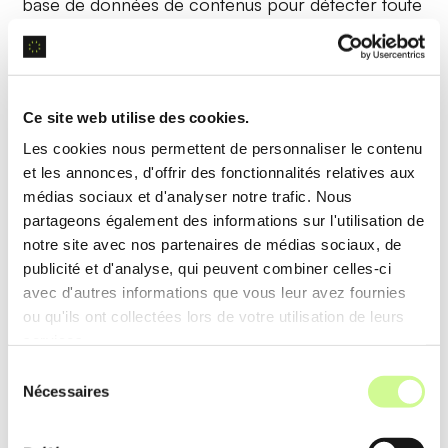
base de données de contenus pour détecter toute
similarité, utilisant des méthodes avancées
d’
analyse de données
et de
recherche de
correspondances
.
Ce site web utilise des cookies.
Exemple d’utilisation
Les cookies nous permettent de personnaliser le contenu
et les annonces, d'offrir des fonctionnalités relatives aux
Un rédacteur de contenu soumet un article pour
médias sociaux et d'analyser notre trafic. Nous
vérification. Crossplag détecte toute
partageons également des informations sur l'utilisation de
ressemblance avec des textes existants, aidant à
notre site avec nos partenaires de médias sociaux, de
publicité et d'analyse, qui peuvent combiner celles-ci
vérifier que l’article est libre de plagiat avant
avec d'autres informations que vous leur avez fournies
publication.
ou qu'ils ont collectées lors de votre utilisation de leurs
services.
Interface intuitive
Sélection
Nécessaires
du
L’
interface utilisateur de Crossplag
est conçue
consentement