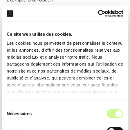
Les utilisateurs peuvent ajuster l’apparence des
personnages en temps réel, grâce à la
génération
d’image
, pour mieux répondre à leurs attentes
Ce site web utilise des cookies.
visuelles.
Les cookies nous permettent de personnaliser le contenu
et les annonces, d'offrir des fonctionnalités relatives aux
Analyse de données
médias sociaux et d'analyser notre trafic. Nous
partageons également des informations sur l'utilisation de
Crushon utilise l’
analyse de données
pour adapter
notre site avec nos partenaires de médias sociaux, de
publicité et d'analyse, qui peuvent combiner celles-ci
les interactions en fonction des comportements et
avec d'autres informations que vous leur avez fournies
préférences des utilisateurs, offrant des
ou qu'ils ont collectées lors de votre utilisation de leurs
expériences personnalisées et pertinentes.
services.
Sélection
Exemple d’utilisation
Nécessaires
du
L’
analyse de données
permet à Crushon de
consentement