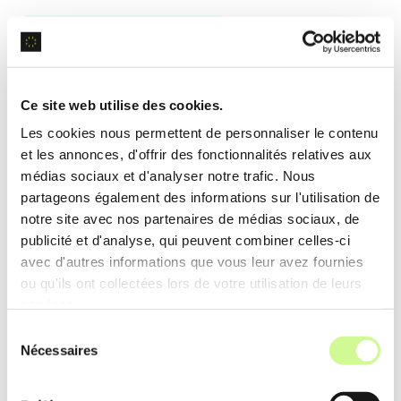
Support de documents
DeepL permet de traduire des
documents
complets
tout en conservant la mise en page
Ce site web utilise des cookies.
originale, facilitant la gestion des fichiers dans
Les cookies nous permettent de personnaliser le contenu
différentes langues.
et les annonces, d'offrir des fonctionnalités relatives aux
médias sociaux et d'analyser notre trafic. Nous
partageons également des informations sur l'utilisation de
Exemple d’utilisation
notre site avec nos partenaires de médias sociaux, de
Une entreprise internationale télécharge un
publicité et d'analyse, qui peuvent combiner celles-ci
document Word dans DeepL, obtenant une
avec d'autres informations que vous leur avez fournies
ou qu'ils ont collectées lors de votre utilisation de leurs
version
traduite et formatée
identique à l’original,
services.
prête pour une utilisation immédiate.
Sélection
Nécessaires
du
Glossaires personnalisés
consentement