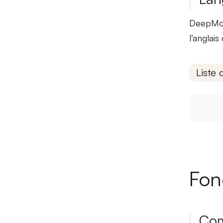
DeepMoti
l’anglais
Liste 
Fon
Com