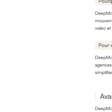
Pourq
DeepMo
mouvemen
vidéo e
Pour 
DeepMoti
agences
simplifia
Ava
DeepMot