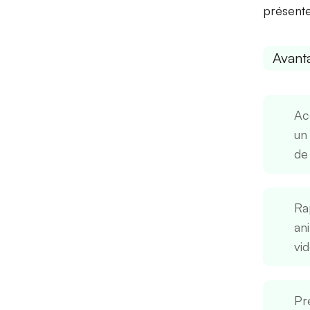
présente
Avant
Acc
un
de 
Ra
an
vi
Pr