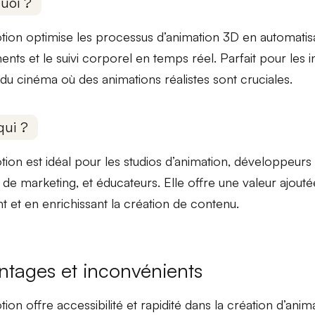
uoi ?
tion
optimise les processus
d’animation 3D en automatisa
ts et le suivi corporel en temps réel. Parfait pour les in
t du cinéma où des
animations réalistes
sont cruciales.
qui ?
on est idéal pour les
studios d’animation
,
développeurs 
 de marketing
, et
éducateurs
. Elle offre une
valeur ajouté
nt et en enrichissant la création de contenu.
ntages et inconvénients
ion offre
accessibilité
et
rapidité
dans la création d’anim