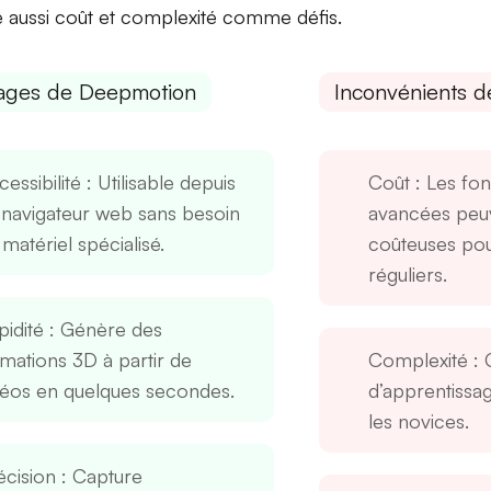
 aussi
coût
et
complexité
comme défis.
ages de Deepmotion
Inconvénients 
essibilité
: Utilisable depuis
Coût
: Les fon
 navigateur web sans besoin
avancées peuv
matériel spécialisé.
coûteuses pour
réguliers.
pidité
: Génère des
imations 3D à partir de
Complexité
: 
déos en quelques secondes.
d’apprentissa
les novices.
écision
: Capture