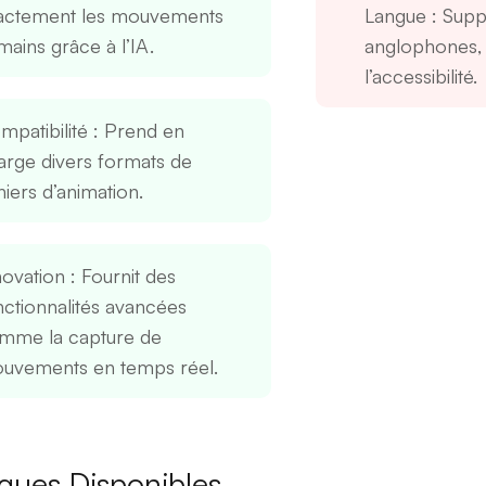
actement les mouvements
Langue
: Suppo
mains grâce à l’IA.
anglophones, 
l’accessibilité.
mpatibilité
: Prend en
arge divers formats de
hiers d’animation.
novation
: Fournit des
nctionnalités avancées
mme la capture de
uvements en temps réel.
gues Disponibles