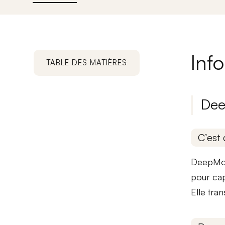
Inf
TABLE DES MATIÈRES
Dee
C’est 
DeepMot
pour ca
Elle tra