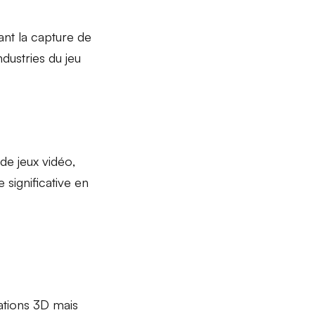
nt la capture de
dustries du jeu
de jeux vidéo
,
e
significative en
ations 3D mais