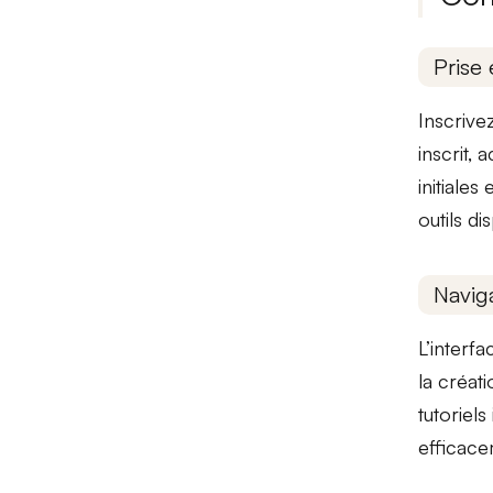
Prise 
Inscrive
inscrit,
initiales
outils di
Naviga
L’interf
la créati
tutoriels
efficace