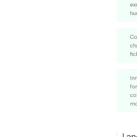
ex
hu
Co
ch
fic
In
fo
co
mo
Lan