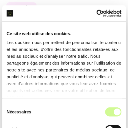
Upscaler
L’upscaler améliore la
résolution des images
générées, permettant des impressions de haute
Ce site web utilise des cookies.
qualité et des usages professionnels sans
Les cookies nous permettent de personnaliser le contenu
pixelisation indésirable.
et les annonces, d'offrir des fonctionnalités relatives aux
médias sociaux et d'analyser notre trafic. Nous
Exemple d’utilisation
partageons également des informations sur l'utilisation de
notre site avec nos partenaires de médias sociaux, de
Un artiste peut générer une illustration numérique
publicité et d'analyse, qui peuvent combiner celles-ci
puis utiliser l’upscaler pour l’imprimer en grand
avec d'autres informations que vous leur avez fournies
format pour une exposition, sans perte de détail.
ou qu'ils ont collectées lors de votre utilisation de leurs
services.
Sélection
Variations d’images
Nécessaires
du
consentement
Cette fonctionnalité produit des
variations
d’une