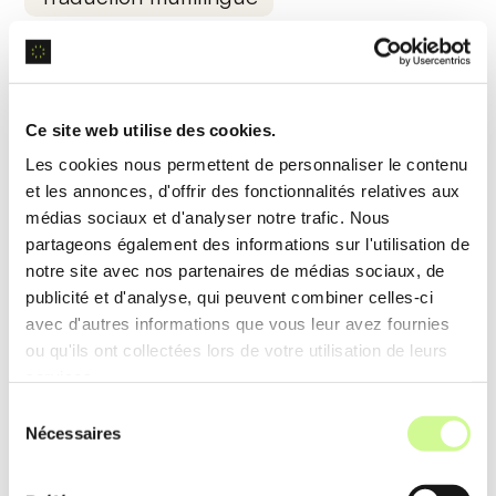
Grâce à l’
analyse de données
contextuelles,
EasySub offre une traduction multilingue, prenant
en charge plus de 150 langues, rendant les vidéos
Ce site web utilise des cookies.
compréhensibles à un public mondial.
Les cookies nous permettent de personnaliser le contenu
et les annonces, d'offrir des fonctionnalités relatives aux
Exemple d’utilisation
médias sociaux et d'analyser notre trafic. Nous
partageons également des informations sur l'utilisation de
Un créateur de contenu peut ajouter des sous-
notre site avec nos partenaires de médias sociaux, de
titres en espagnol et en chinois à ses vidéos,
publicité et d'analyse, qui peuvent combiner celles-ci
touchant ainsi un public international et augmentant
avec d'autres informations que vous leur avez fournies
son engagement.
ou qu'ils ont collectées lors de votre utilisation de leurs
services.
Sélection
Outils d’édition de sous-titres
Nécessaires
du
consentement
EasySub propose des
outils d’édition avancés
,