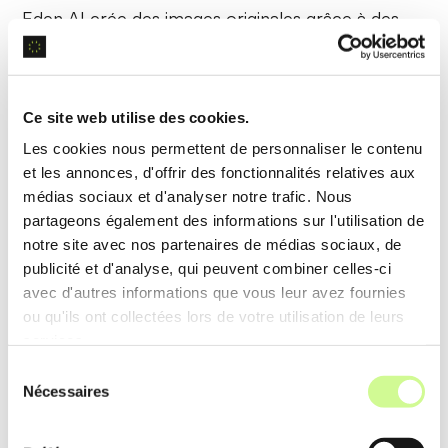
Eden AI crée des images originales grâce à des
réseaux adversatifs génératifs (GANs)
, utiles pour le
marketing et la création de contenu visuel. Les
images générées sont de haute qualité et
Ce site web utilise des cookies.
personnalisées.
Les cookies nous permettent de personnaliser le contenu
et les annonces, d'offrir des fonctionnalités relatives aux
Exemple d’utilisation
médias sociaux et d'analyser notre trafic. Nous
partageons également des informations sur l'utilisation de
Une agence de publicité utilise Eden AI pour créer
notre site avec nos partenaires de médias sociaux, de
des visuels uniques pour ses campagnes
publicité et d'analyse, qui peuvent combiner celles-ci
numériques, augmentant l’engagement des
avec d'autres informations que vous leur avez fournies
utilisateurs.
ou qu'ils ont collectées lors de votre utilisation de leurs
services.
Sélection
Analyse avancée des données
Nécessaires
du
consentement
Eden AI traite des ensembles de données