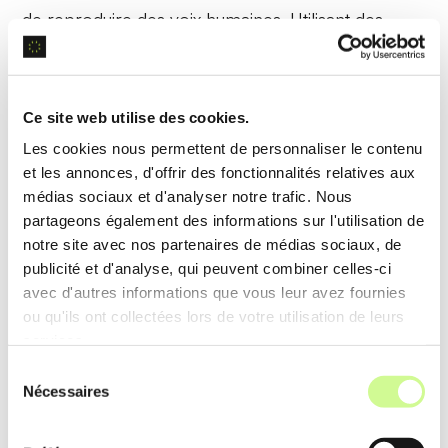
de reproduire des voix humaines. Utilisant des
modèles d’apprentissage profond, Elai.io capture
et recrée les nuances vocales, garantissant un
rendu naturel et authentique.
Ce site web utilise des cookies.
Les cookies nous permettent de personnaliser le contenu
Exemple d’utilisation
et les annonces, d'offrir des fonctionnalités relatives aux
Un marketeur clone sa propre voix pour des
médias sociaux et d'analyser notre trafic. Nous
partageons également des informations sur l'utilisation de
vidéos promotionnelles, où
Elai.io transforme
notre site avec nos partenaires de médias sociaux, de
chaque script en annonces parlées avec sa voix
publicité et d'analyse, qui peuvent combiner celles-ci
personnalisée, renforçant l’engagement.
avec d'autres informations que vous leur avez fournies
ou qu'ils ont collectées lors de votre utilisation de leurs
services.
Traduction Automatique Multilingue
Sélection
Nécessaires
du
Elai.io propose une
traduction automatique
en
consentement
diverses langues. Les réseaux neuronaux modifiés