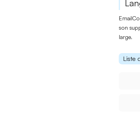
Lan
EmailCom
son supp
large.
Liste 