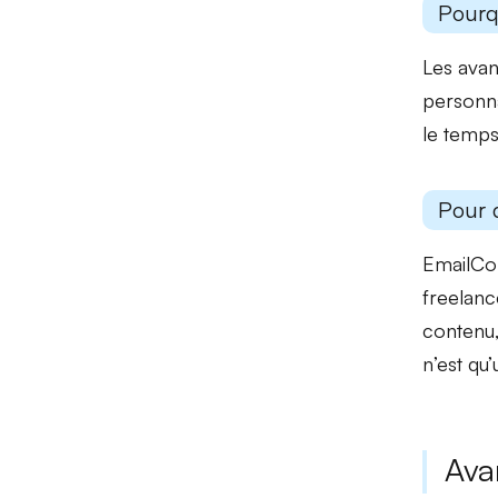
Pourq
Les
avan
personna
le temp
Pour 
EmailCom
freelanc
contenu,
n’est qu’
Ava