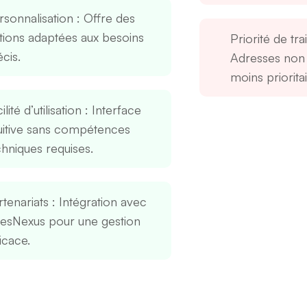
rsonnalisation
: Offre des
tions adaptées aux besoins
Priorité de tr
cis.
Adresses non 
moins prioritai
ilité d’utilisation
: Interface
tuitive sans compétences
chniques requises.
rtenariats
: Intégration avec
lesNexus pour une gestion
icace.