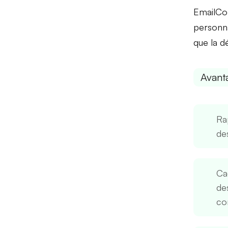
EmailCo
personna
que la dé
Avant
Ra
de
Ca
de
co