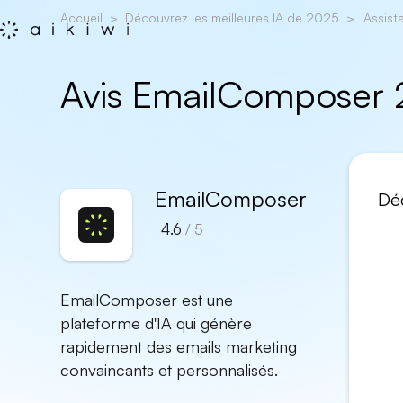
Accueil
Découvrez les meilleures IA de 2025
Assist
Avis EmailComposer 
EmailComposer
Déc
4.6
/ 5
EmailComposer est une
plateforme d'IA qui génère
rapidement des emails marketing
convaincants et personnalisés.