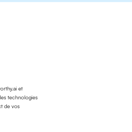
thy.ai et
se les technologies
ct de vos