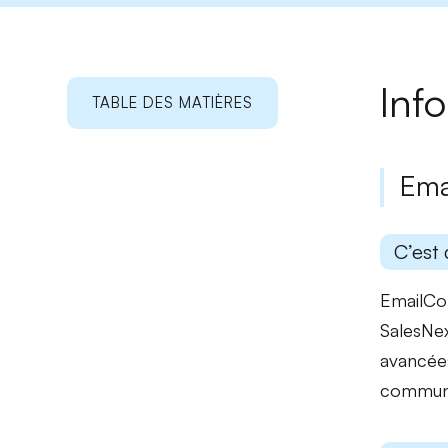
Inf
TABLE DES MATIÈRES
Ema
C’est 
EmailCo
SalesNex
avancées
communi