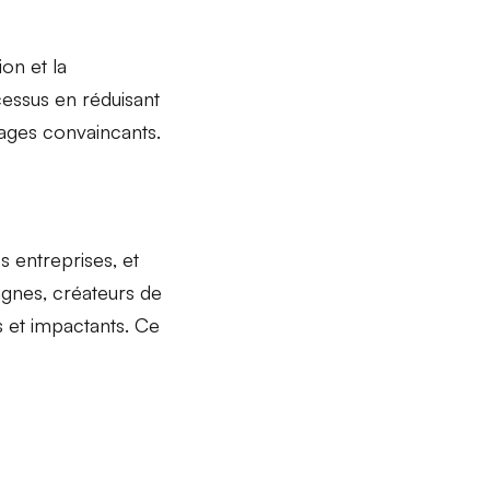
ion
et la
ocessus en
réduisant
sages convaincants.
es entreprises, et
agnes
, créateurs de
s et impactants. Ce