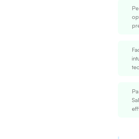
Pe
op
pré
Fac
in
te
Pa
Sa
eff