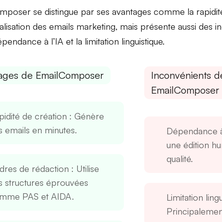
mposer se distingue par ses
avantages
comme la rapidité
lisation des emails marketing, mais présente aussi des
i
pendance à l’IA et la limitation linguistique.
ages de EmailComposer
Inconvénients d
EmailComposer
pidité de création
: Génère
s emails en minutes.
Dépendance à
une édition h
qualité.
dres de rédaction
: Utilise
s structures éprouvées
mme PAS et AIDA.
Limitation ling
Principalement