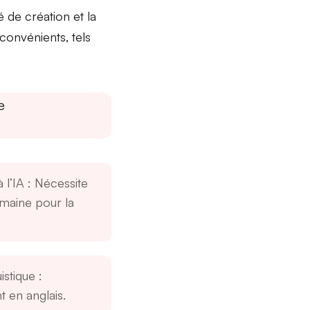
 de création et la
nconvénients
, tels
e
 l’IA
: Nécessite
umaine pour la
uistique
:
 en anglais.