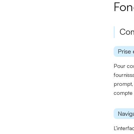
Fon
Com
Prise 
Pour co
fourniss
prompt, 
compte u
Naviga
L’interf