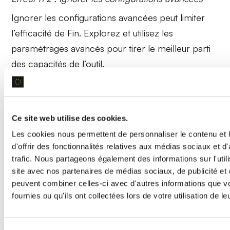
Ignorer les configurations avancées
peut limiter
l’efficacité de Fin. Explorez et utilisez les
paramétrages avancés pour tirer le meilleur parti
des capacités de l’outil.
Erreur n°3 : Ne pas surveiller les conversations
Ne pas surveiller les conversations
peut
Ce site web utilise des cookies.
empêcher l’identification des problèmes.
Les cookies nous permettent de personnaliser le contenu et
Surveillez régulièrement les interactions pour
d'offrir des fonctionnalités relatives aux médias sociaux et d
ajuster et améliorer les réponses de Fin en
trafic. Nous partageons également des informations sur l'utili
continu.
site avec nos partenaires de médias sociaux, de publicité et 
peuvent combiner celles-ci avec d'autres informations que v
fournies ou qu'ils ont collectées lors de votre utilisation de l
Appareils, applications et