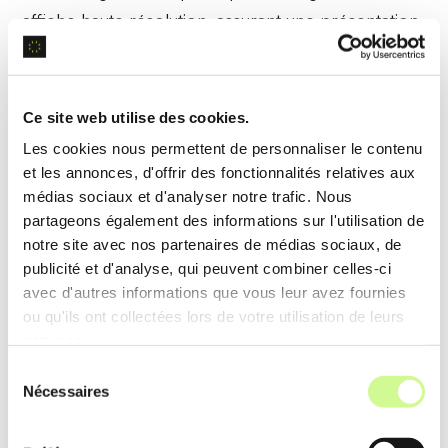
affiche haute résolution, assurant une présentation
impeccable.
Analyse de données
Ce site web utilise des cookies.
Les cookies nous permettent de personnaliser le contenu
Fotor
intègre une
analyse de données
pour ajuster
et les annonces, d'offrir des fonctionnalités relatives aux
les styles artistiques en fonction des tendances et
médias sociaux et d'analyser notre trafic. Nous
partageons également des informations sur l'utilisation de
préférences des utilisateurs, offrant des
notre site avec nos partenaires de médias sociaux, de
recommandations personnalisées.
publicité et d'analyse, qui peuvent combiner celles-ci
avec d'autres informations que vous leur avez fournies
Exemple d’utilisation
ou qu'ils ont collectées lors de votre utilisation de leurs
services.
Un influenceur reçoit des suggestions de styles
Sélection
artistiques pour ses publications sur les réseaux
Nécessaires
du
sociaux, augmentant l’engagement et l’attrait visuel
consentement
de son contenu.