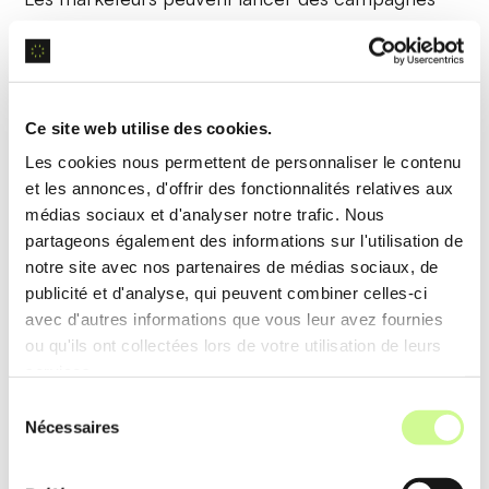
d’emailing
en quelques minutes, augmentant leur
productivité et assurant une communication
cohérente avec les abonnés.
Ce site web utilise des cookies.
Les cookies nous permettent de personnaliser le contenu
Génération de contenu optimisé
et les annonces, d'offrir des fonctionnalités relatives aux
médias sociaux et d'analyser notre trafic. Nous
Grâce à l’
analyse de données
et à l’
apprentissage
partageons également des informations sur l'utilisation de
automatique
, cette fonctionnalité crée des
notre site avec nos partenaires de médias sociaux, de
messages et des lignes d’objet engageants,
publicité et d'analyse, qui peuvent combiner celles-ci
avec d'autres informations que vous leur avez fournies
adaptés à des segments spécifiques de l’audience.
ou qu'ils ont collectées lors de votre utilisation de leurs
services.
Exemple d’utilisation
Sélection
Une marque de mode utilise des
mots-clés
Nécessaires
du
tendances
pour générer du contenu pertinent,
consentement
attirant davantage de clics et augmentant les taux