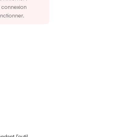
e connexion
nctionner.
endant l’outil