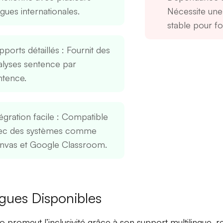
gues internationales.
Nécessite un
stable pour fo
pports détaillés
: Fournit des
alyses sentence par
ntence.
égration facile
: Compatible
ec des systèmes comme
nvas et Google Classroom.
gues Disponibles
 promeut l’inclusivité grâce à son
support multilingue
, r