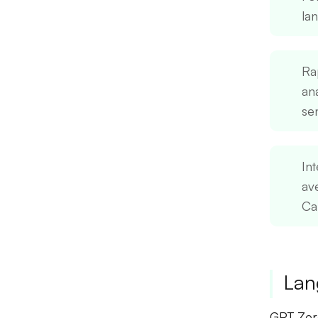
lan
Ra
an
se
Int
av
Ca
Lan
GPT Zero