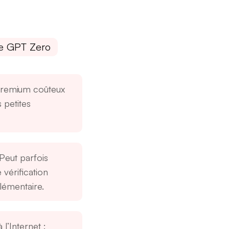
de GPT Zero
premium coûteux
 petites
Peut parfois
 vérification
émentaire.
l’Internet
: