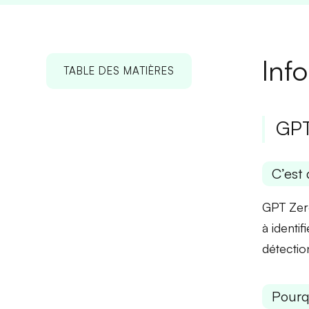
Inf
TABLE DES MATIÈRES
GPT
C’est 
GPT Zero
à identif
détectio
Pourq