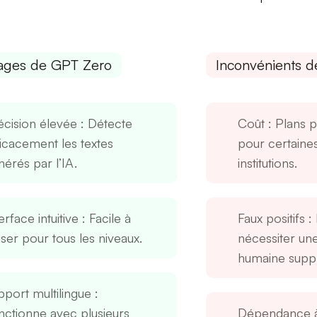
ages de GPT Zero
Inconvénients 
écision élevée
: Détecte
Coût
: Plans 
ficacement les textes
pour certaines
nérés par l’IA.
institutions.
erface intuitive
: Facile à
Faux positifs
: 
liser pour tous les niveaux.
nécessiter une
humaine suppl
pport multilingue
:
nctionne avec plusieurs
Dépendance à 