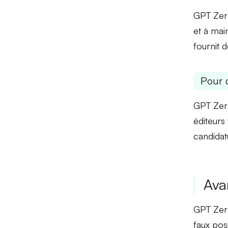
GPT Zero
et à
main
fournit 
Pour 
GPT Zero
éditeurs
candidatu
Ava
GPT Zer
faux posi