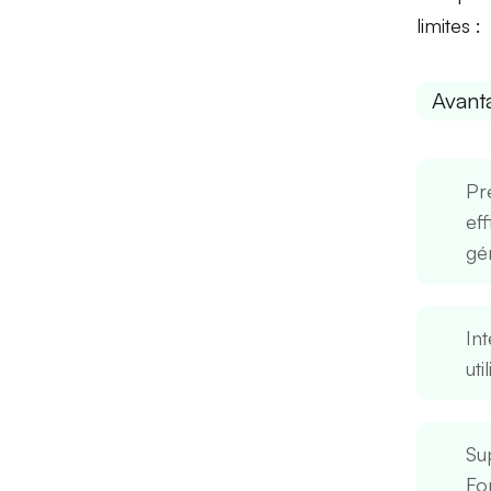
limites :
Avant
Pr
ef
gé
Int
uti
Su
Fo