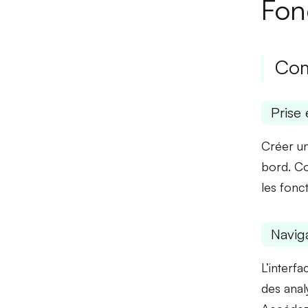
Fon
Com
Prise 
Créer un
bord
. C
les fonc
Naviga
L’interf
des anal