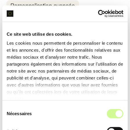
Personnalisation avancée
La personnalisation avancée permet de modifier
des
éléments visuels et audio
grâce à des
Ce site web utilise des cookies.
interfaces intuitives et des options variées. Utilisez
Les cookies nous permettent de personnaliser le contenu
des outils pour ajuster les effets, les transitions et
et les annonces, d'offrir des fonctionnalités relatives aux
les animations.
médias sociaux et d'analyser notre trafic. Nous
partageons également des informations sur l'utilisation de
Exemple d’utilisation
notre site avec nos partenaires de médias sociaux, de
publicité et d'analyse, qui peuvent combiner celles-ci
Un éducateur ajuste les effets visuels d’une leçon
avec d'autres informations que vous leur avez fournies
vidéo, ajoutant des animations et des transitions
ou qu'ils ont collectées lors de votre utilisation de leurs
pour maintenir l’attention des étudiants et rendre le
services.
contenu plus engageant.
Sélection
Nécessaires
du
consentement
Support multilingue