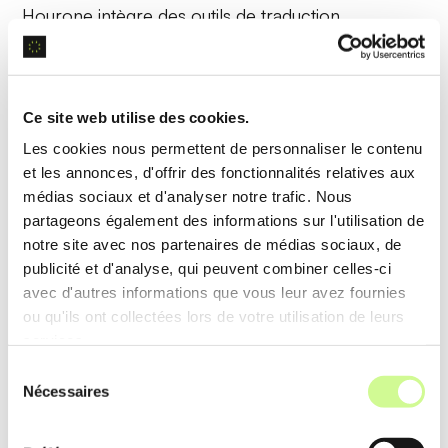
Hourone intègre des outils de
traduction
automatique
qui permettent la création de vidéos
dans plusieurs langues, augmentant l’accessibilité
et la portée des contenus.
Ce site web utilise des cookies.
Les cookies nous permettent de personnaliser le contenu
Exemple d’utilisation
et les annonces, d'offrir des fonctionnalités relatives aux
Une vidéo de formation créée en anglais peut être
médias sociaux et d'analyser notre trafic. Nous
partageons également des informations sur l'utilisation de
automatiquement traduite en français, espagnol, et
notre site avec nos partenaires de médias sociaux, de
allemand, élargissant ainsi l’audience internationale
publicité et d'analyse, qui peuvent combiner celles-ci
sans coûts supplémentaires.
avec d'autres informations que vous leur avez fournies
ou qu'ils ont collectées lors de votre utilisation de leurs
services.
Outils de personnalisation visuelle et
Sélection
audio
Nécessaires
du
consentement
Cette fonctionnalité permet d’ajuster précisément