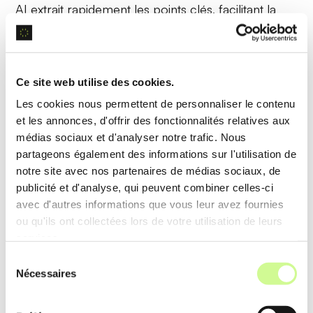
AI
extrait rapidement
les points clés, facilitant la
prise de notes et la préparation de présentations.
Analyse de données précises
Ce site web utilise des cookies.
Les cookies nous permettent de personnaliser le contenu
L’IA applique des techniques de
machine learning
et les annonces, d'offrir des fonctionnalités relatives aux
pour
interpréter les données complexes
médias sociaux et d'analyser notre trafic. Nous
présentes dans les documents, offrant des
partageons également des informations sur l'utilisation de
notre site avec nos partenaires de médias sociaux, de
analyses détaillées et pertinentes.
publicité et d'analyse, qui peuvent combiner celles-ci
avec d'autres informations que vous leur avez fournies
Exemple d’utilisation
ou qu'ils ont collectées lors de votre utilisation de leurs
Les chercheurs utilisent Humata AI pour analyser
services.
des
données expérimentales
, permettant
Sélection
Nécessaires
du
d’identifier rapidement des tendances et des
consentement
corrélations essentielles dans leurs études.