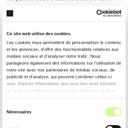
personnalisés pour chaque élève, optimisant ainsi
le temps de préparation et l’engagement en
classe.
Ce site web utilise des cookies.
Les cookies nous permettent de personnaliser le contenu
Analyse de données éducatives
et les annonces, d'offrir des fonctionnalités relatives aux
médias sociaux et d'analyser notre trafic. Nous
Khan Academy Khanmigo analyse les
données
partageons également des informations sur l'utilisation de
éducatives
pour suivre les progrès des élèves,
notre site avec nos partenaires de médias sociaux, de
identifier les lacunes et proposer des
publicité et d'analyse, qui peuvent combiner celles-ci
recommandations d’apprentissage adapté.
avec d'autres informations que vous leur avez fournies
ou qu'ils ont collectées lors de votre utilisation de leurs
services.
Exemple d’utilisation
Sélection
Les enseignants peuvent accéder à des rapports
Nécessaires
du
détaillés sur les performances des élèves,
consentement
permettant de cibler les zones de difficulté et