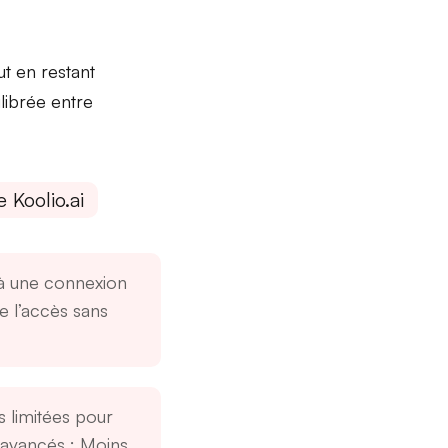
t en restant
librée entre
 Koolio.ai
 une connexion
te l’accès sans
s limitées pour
s avancés
: Moins