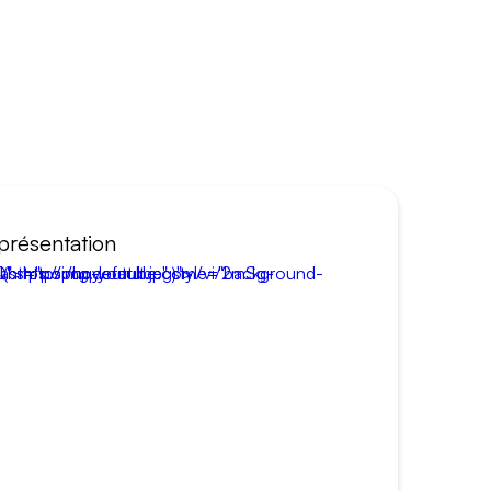
présentation
style="background-image:url(https://img.youtube.com/vi/2mSg-6UJdWQ">https:/hqdefault.jpg)">