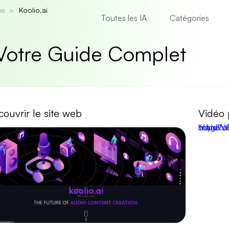
ue
Koolio.ai
Toutes les IA
Catégories
: Votre Guide Complet
ouvrir le site web
Vidéo 
https:" class="popup-youtube" 