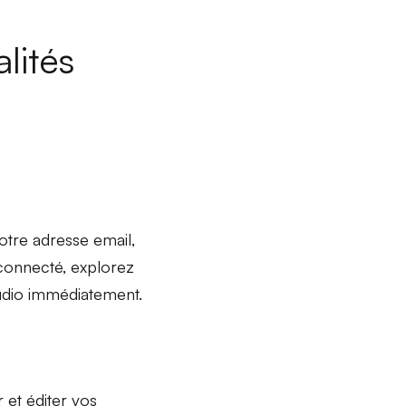
lités
otre adresse email,
s connecté, explorez
udio immédiatement.
 et éditer
vos