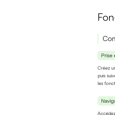
Fon
Com
Prise 
Créez un
puis sui
les
fonct
Naviga
Accédez