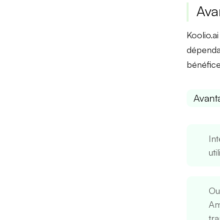
Ava
Koolio.ai
dépendan
bénéfice
Avanta
Int
uti
Out
Amé
tra