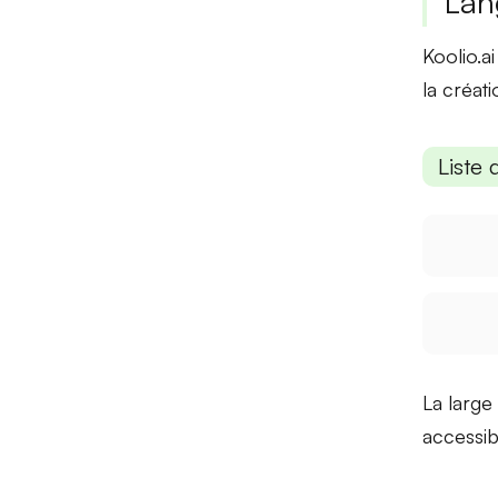
Lan
Koolio.a
la créat
Liste 
La large
accessib