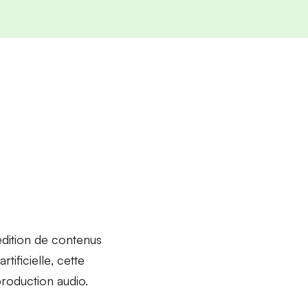
’édition de contenus
rtificielle
, cette
production audio.