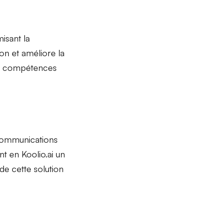
isant la
tion et
améliore la
de compétences
communications
t en Koolio.ai un
de cette solution