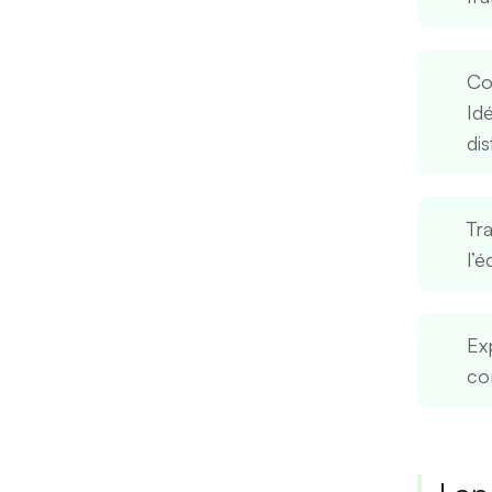
Co
Id
dis
Tr
l’é
Exp
co