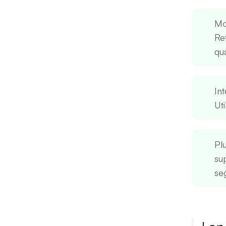
Mo
Re
qua
In
Uti
Plu
su
se