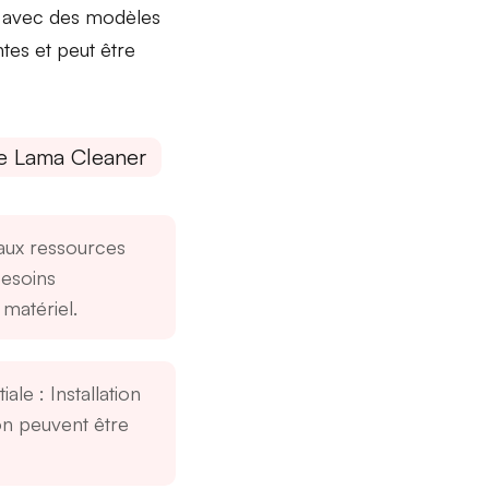
 avec des
modèles
ntes
et peut être
de Lama Cleaner
ux ressources
esoins
matériel.
tiale
: Installation
on peuvent être