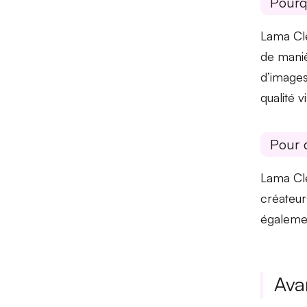
Pourq
Lama Cle
de mani
d’images
qualité vi
Pour 
Lama Cle
créateur
égalemen
Ava