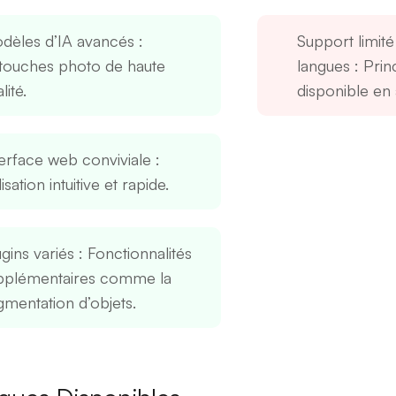
dèles d’IA avancés
:
Support limité
touches photo de haute
langues
: Prin
lité.
disponible en 
terface web conviviale
:
lisation intuitive et rapide.
gins variés
: Fonctionnalités
pplémentaires comme la
gmentation d’objets.