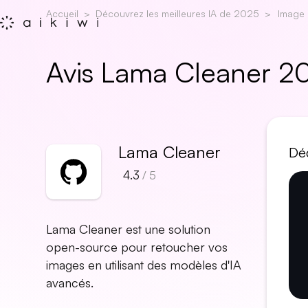
Accueil
Découvrez les meilleures IA de 2025
Image
Avis Lama Cleaner 2
Lama Cleaner
Déc
4.3
/ 5
Lama Cleaner est une solution
open-source pour retoucher vos
images en utilisant des modèles d'IA
avancés.