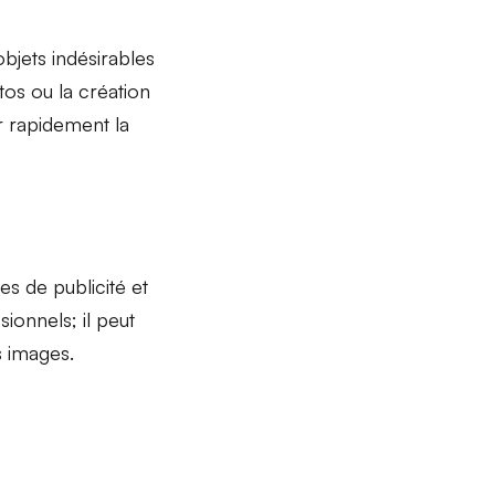
bjets indésirables
tos
ou la création
er rapidement la
es de publicité et
sionnels; il peut
s images.