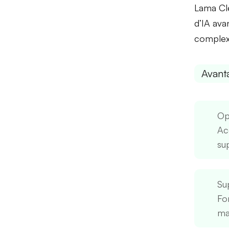
Lama Cle
d’IA ava
complex
Avant
Op
Ac
su
Su
Fo
ma