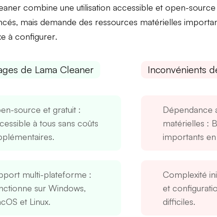
aner combine une utilisation
accessible
et open-source
ncés
, mais demande des
ressources matérielles importa
e à configurer
.
ages de Lama Cleaner
Inconvénients 
en-source et gratuit
:
Dépendance a
cessible à tous sans coûts
matérielles
: B
pplémentaires.
importants en 
pport multi-plateforme
:
Complexité ini
nctionne sur Windows,
et configurati
cOS et Linux.
difficiles.