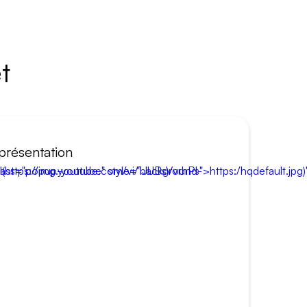
t
présentation
"popup-youtube" style="background-image:url(https://img.youtube.com/vi/1JUBsVvrhPs">https:/hqdefault.jpg