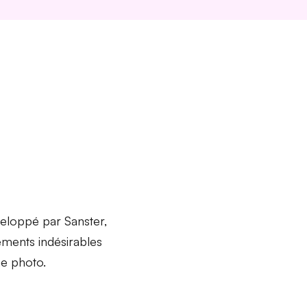
veloppé par Sanster,
éments indésirables
he photo.