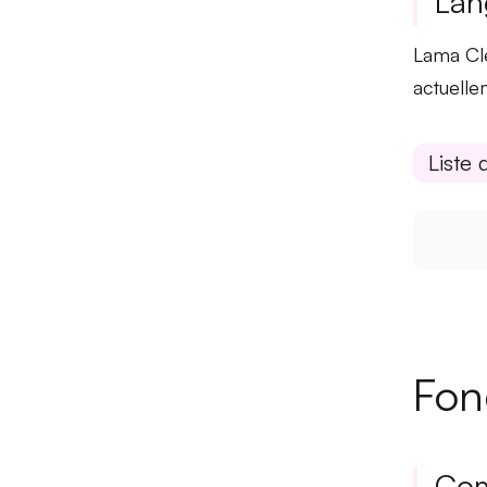
Lan
Lama Cle
actuelle
Liste 
Fon
Com