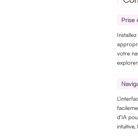
Prise 
Installe
approprié
votre na
explorer 
Naviga
L’
interf
facileme
d’IA pou
intuitive