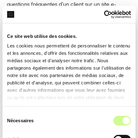
questions fréquentes d’un client sur un site e-
commerce, améliorant ainsi la
satisfaction client
.
Analyse de Données
Ce site web utilise des cookies.
Les cookies nous permettent de personnaliser le contenu
Landbot AI intègre des
outils d’analyse
qui
et les annonces, d'offrir des fonctionnalités relatives aux
collectent et traitent les données des interactions
médias sociaux et d'analyser notre trafic. Nous
clients, permettant des insights précis pour
partageons également des informations sur l'utilisation de
notre site avec nos partenaires de médias sociaux, de
optimiser les stratégies de gestion de la relation
publicité et d'analyse, qui peuvent combiner celles-ci
client.
avec d'autres informations que vous leur avez fournies
ou qu'ils ont collectées lors de votre utilisation de leurs
Exemple d’utilisation
services.
Les données recueillies par le chatbot sur les
Sélection
Nécessaires
du
préférences des clients sont analysées pour
consentement
affiner les campagnes marketing, augmentant ainsi