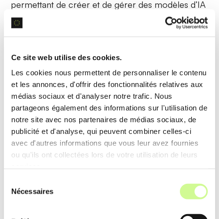
permettant de créer et de gérer des modèles d’IA
sans codage, grâce à des outils de
glisser-déposer
et des menus compréhensibles.
Ce site web utilise des cookies.
Exemple d’utilisation
Les cookies nous permettent de personnaliser le contenu
Développez un modèle d’
analyse de texte
en
et les annonces, d'offrir des fonctionnalités relatives aux
utilisant simplement des actions de glisser-
médias sociaux et d'analyser notre trafic. Nous
déposer, facilitant la prise en main pour les
partageons également des informations sur l'utilisation de
notre site avec nos partenaires de médias sociaux, de
novices en IA.
publicité et d'analyse, qui peuvent combiner celles-ci
avec d'autres informations que vous leur avez fournies
Déploiement facile
ou qu'ils ont collectées lors de votre utilisation de leurs
services.
Lobe permet le
déploiement facile
des modèles
Sélection
Nécessaires
sur diverses plateformes, notamment
Azure
, pour
du
consentement
une intégration fluide dans les applications