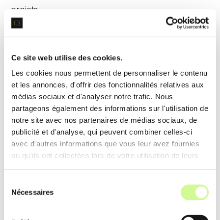
projets.
Génération de rapports détaillés
Ce site web utilise des cookies.
L’outil compile les
données
et les présente sous
Les cookies nous permettent de personnaliser le contenu
forme de
rapports
détaillés, offrant une vue
et les annonces, d'offrir des fonctionnalités relatives aux
d’ensemble claire et précise des aspects à
médias sociaux et d'analyser notre trafic. Nous
partageons également des informations sur l'utilisation de
améliorer.
notre site avec nos partenaires de médias sociaux, de
publicité et d'analyse, qui peuvent combiner celles-ci
Exemple d’utilisation
avec d'autres informations que vous leur avez fournies
Les freelances peuvent présenter des
rapports
ou qu'ils ont collectées lors de votre utilisation de leurs
services.
détaillés
à leurs clients, montrant les points forts et
Sélection
les axes d’amélioration du logo, augmentant ainsi la
Nécessaires
du
transparence et la satisfaction client.
consentement