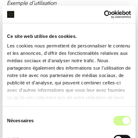
Exemple d’utilisation
Les marketeurs génèrent des bannière
publicitaires uniques, augmentant l’interaction avec
le public ciblé.
Ce site web utilise des cookies.
Les cookies nous permettent de personnaliser le contenu
Analyse de données
et les annonces, d'offrir des fonctionnalités relatives aux
médias sociaux et d'analyser notre trafic. Nous
partageons également des informations sur l'utilisation de
Marmof intègre des outils d’
analyse de données
notre site avec nos partenaires de médias sociaux, de
pour optimiser le contenu, en fonction des
publicité et d'analyse, qui peuvent combiner celles-ci
tendances et des préférences des utilisateurs.
avec d'autres informations que vous leur avez fournies
ou qu'ils ont collectées lors de votre utilisation de leurs
Exemple d’utilisation
services.
Les entreprises ajustent leur stratégie de contenu
Sélection
Nécessaires
du
en temps réel, améliorant l’engagement et les taux
consentement
de conversion.