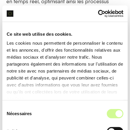
en temps réel, optimisant ainsi les processus
décisionnels et les performances.
Exemple d’utilisation
Ce site web utilise des cookies.
Lors d’un achat en ligne, MindsDB traite les
Les cookies nous permettent de personnaliser le contenu
historiques de produits pour recommander des
et les annonces, d'offrir des fonctionnalités relatives aux
articles
personnalisés
, stimulant ainsi les ventes et
médias sociaux et d'analyser notre trafic. Nous
améliorant l’expérience client.
partageons également des informations sur l'utilisation de
notre site avec nos partenaires de médias sociaux, de
publicité et d'analyse, qui peuvent combiner celles-ci
Génération d’Image
avec d'autres informations que vous leur avez fournies
ou qu'ils ont collectées lors de votre utilisation de leurs
Cette fonctionnalité permet la
création
services.
automatisée d’images
basées sur des descriptions
Sélection
textuelles ou des données analysées, permettant
Nécessaires
du
d’enrichir les contenus visuels de manière
consentement