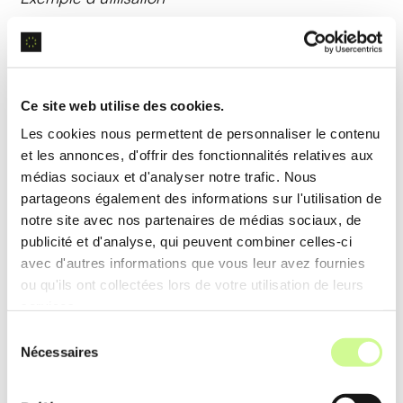
Après une entrée de journal détaillée, Mindsera
génère une
image personnalisée
capturant
l’essence des émotions décrites, aidant l’utilisateur
Ce site web utilise des cookies.
à visualiser ses sentiments et progrès.
Les cookies nous permettent de personnaliser le contenu
et les annonces, d'offrir des fonctionnalités relatives aux
Analyse de données
médias sociaux et d'analyser notre trafic. Nous
partageons également des informations sur l'utilisation de
L’
analyse de données
de Mindsera traite les
notre site avec nos partenaires de médias sociaux, de
publicité et d'analyse, qui peuvent combiner celles-ci
informations des journaux pour identifier des
avec d'autres informations que vous leur avez fournies
schémas de pensée
et des
tendances
. Cette
ou qu'ils ont collectées lors de votre utilisation de leurs
fonctionnalité offre une compréhension profonde
services.
des processus mentaux de l’utilisateur.
Sélection
Nécessaires
du
Exemple d’utilisation
consentement