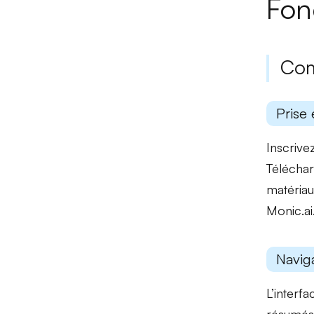
Fon
Com
Prise 
Inscrivez
Téléchar
matériau
Monic.ai
Naviga
L’interfa
résumés