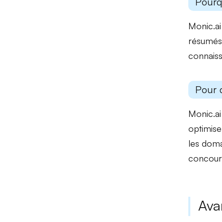
Pourq
Monic.ai
résumés
connaiss
Pour 
Monic.ai
optimise
les doma
concour
Ava