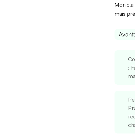
Monic.ai
mais pr
Avant
Cen
: F
ma
Pe
Pr
re
cha