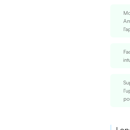
Mo
Amé
l’a
Fac
int
Su
l’
po
Lan