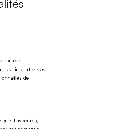
lités
ilisateur.
onnecté, importez vos
ionnalités de
 quiz
,
flashcards
,
céder rapidement à