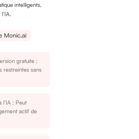
tique intelligents
,
 l’IA
.
e Monic.ai
ersion gratuite
:
s restreintes sans
 l’IA
: Peut
gement actif de