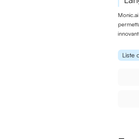
Monic.a
permetta
innovant
Liste 