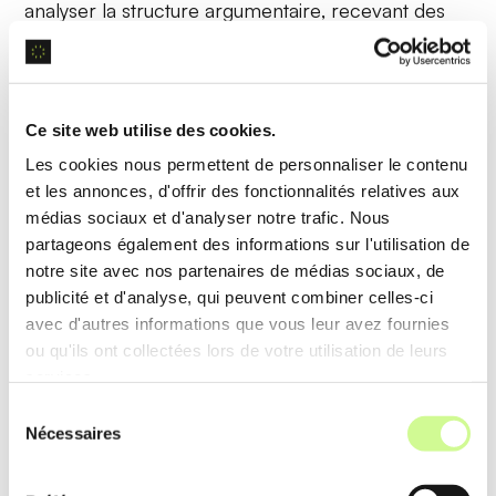
analyser la
structure argumentaire
, recevant des
suggestions pour renforcer la clarté et la logique
de ses propos.
Ce site web utilise des cookies.
Retours Instantanés Personnalisés
Les cookies nous permettent de personnaliser le contenu
et les annonces, d'offrir des fonctionnalités relatives aux
Grâce à l’intelligence artificielle, Myess génère des
médias sociaux et d'analyser notre trafic. Nous
retours personnalisés
en temps réel, adaptés au
partageons également des informations sur l'utilisation de
style et au niveau de l’utilisateur, pour une
notre site avec nos partenaires de médias sociaux, de
publicité et d'analyse, qui peuvent combiner celles-ci
amélioration continue.
avec d'autres informations que vous leur avez fournies
ou qu'ils ont collectées lors de votre utilisation de leurs
Exemple d’utilisation
services.
Un écrivain utilise Myess pour obtenir des retours
Sélection
Nécessaires
immédiats sur
la fluidité et le style
de son
du
consentement
manuscrit, facilitant une révision approfondie et