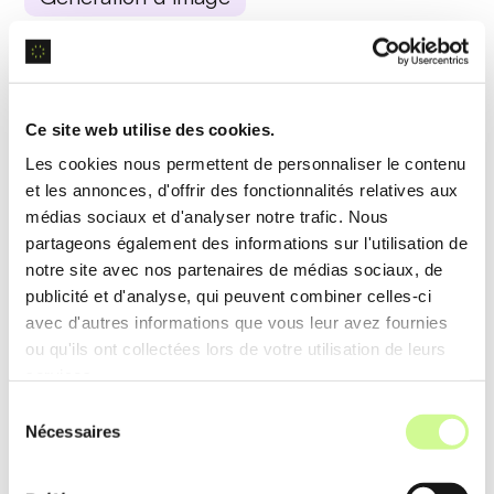
Grâce à des modèles de
réseaux neuronaux
convolutifs (CNNs)
, Odin crée et personnalise des
images de haute qualité pour divers besoins
Ce site web utilise des cookies.
marketing et publicitaires.
Les cookies nous permettent de personnaliser le contenu
et les annonces, d'offrir des fonctionnalités relatives aux
Exemple d’utilisation
médias sociaux et d'analyser notre trafic. Nous
partageons également des informations sur l'utilisation de
Les marketeurs se servent d’Odin pour
générer
notre site avec nos partenaires de médias sociaux, de
des logos et des bannières
adaptés à différentes
publicité et d'analyse, qui peuvent combiner celles-ci
campagnes, économisant ainsi du temps et des
avec d'autres informations que vous leur avez fournies
ressources sur la création de contenu visuel.
ou qu'ils ont collectées lors de votre utilisation de leurs
services.
Sélection
Analyse de données
Nécessaires
du
consentement
Odin applique des
techniques de big data
et des