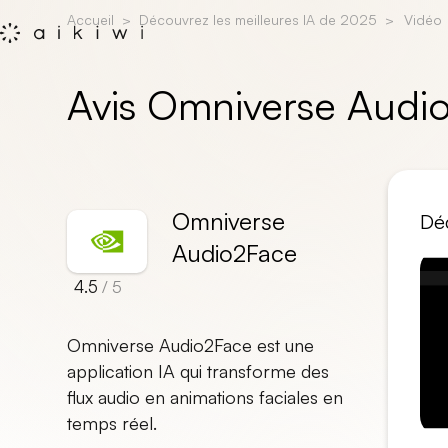
Accueil
Découvrez les meilleures IA de 2025
Vidéo
Avis Omniverse Audi
Omniverse
Déc
Audio2Face
4.5
/ 5
Omniverse Audio2Face est une
application IA qui transforme des
flux audio en animations faciales en
temps réel.