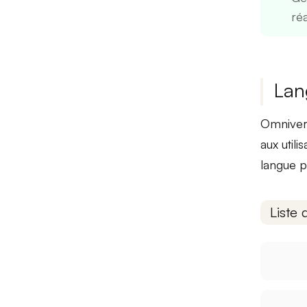
réa
Lan
Omniver
aux util
langue p
Liste 