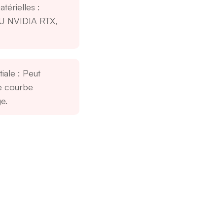
térielles
:
U NVIDIA RTX,
tiale
: Peut
e courbe
e.