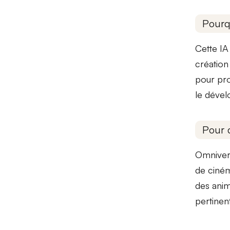
Pourq
Cette IA
création
pour pro
le déve
Pour 
Omniver
de ciné
des anim
pertinen