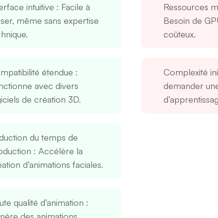
erface intuitive
: Facile à
Ressources ma
iliser, même sans expertise
Besoin de GP
chnique.
coûteux.
mpatibilité étendue
:
Complexité ini
nctionne avec divers
demander un
iciels de création 3D.
d’apprentissag
duction du temps de
oduction
: Accélère la
ation d’animations faciales.
ute qualité d’animation
:
nère des animations