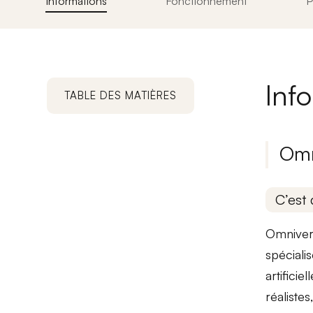
Informations
Fonctionnement
P
Inf
TABLE DES MATIÈRES
Omn
C’est 
Omniver
spéciali
artifici
réaliste