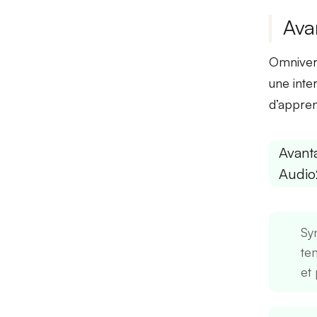
Ava
Omnivers
une inte
d’appren
Avant
Audio
Sy
te
et 