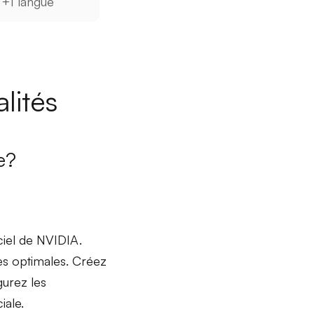
+1 langue
lités
e?
ciel de NVIDIA.
s optimales. Créez
igurez les
iale.