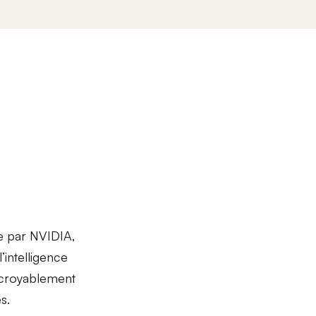
e par
NVIDIA
,
’intelligence
 incroyablement
s.