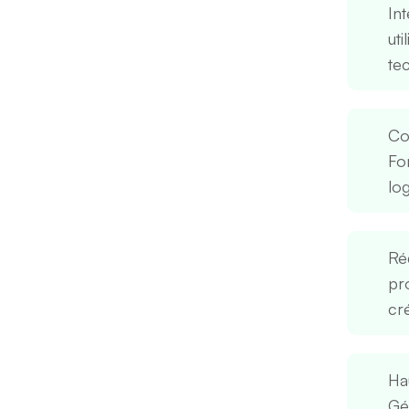
Int
ut
te
Co
Fo
log
Ré
pr
cré
Ha
Gé