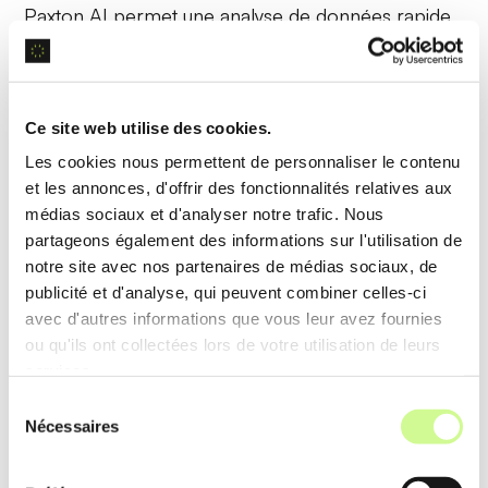
Paxton AI permet une
analyse de données
rapide
et précise, en utilisant des modèles prédictifs pour
identifier les tendances et les anomalies dans de
grands ensembles de données juridiques.
Ce site web utilise des cookies.
Les cookies nous permettent de personnaliser le contenu
Exemple d’utilisation
et les annonces, d'offrir des fonctionnalités relatives aux
Les analystes peuvent rapidement identifier des
médias sociaux et d'analyser notre trafic. Nous
partageons également des informations sur l'utilisation de
tendances dans des cas juridiques similaires et
notre site avec nos partenaires de médias sociaux, de
prendre des décisions éclairées en utilisant les
publicité et d'analyse, qui peuvent combiner celles-ci
analyses fournies par Paxton AI.
avec d'autres informations que vous leur avez fournies
ou qu'ils ont collectées lors de votre utilisation de leurs
services.
Génération d’images juridiques
Sélection
Nécessaires
du
Paxton AI utilise des technologies avancées de
consentement
génération d’images
pour créer des graphiques et